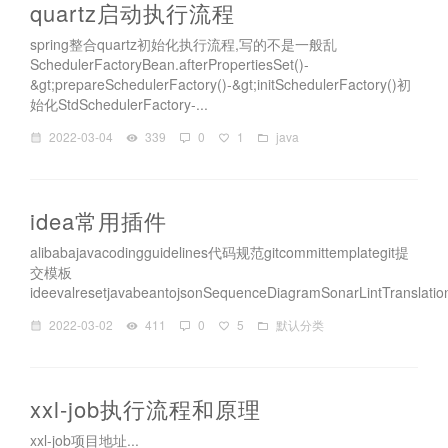
quartz启动执行流程
spring整合quartz初始化执行流程,写的不是一般乱
SchedulerFactoryBean.afterPropertiesSet()-
&gt;prepareSchedulerFactory()-&gt;initSchedulerFactory()初
始化StdSchedulerFactory-...
2022-03-04
339
0
1
java
idea常用插件
alibabajavacodingguidelines代码规范gitcommittemplategit提
交模板
ideevalresetjavabeantojsonSequenceDiagramSonarLintTranslation
2022-03-02
411
0
5
默认分类
xxl-job执行流程和原理
xxl-job项目地址...