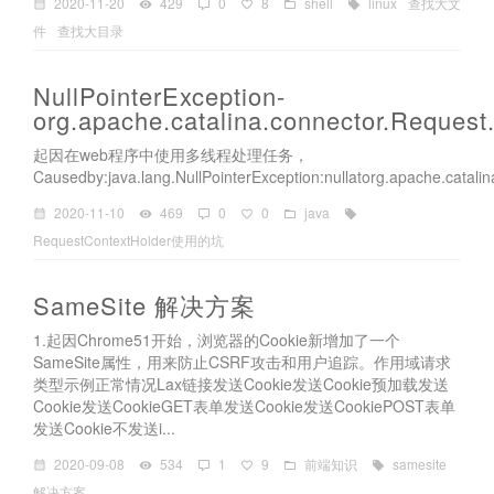
2020-11-20
429
0
8
shell
linux
查找大文
件
查找大目录
NullPointerException-
org.apache.catalina.connector.Request.
起因在web程序中使用多线程处理任务，
Causedby:java.lang.NullPointerException:nullatorg.apache.catalin
2020-11-10
469
0
0
java
RequestContextHolder使用的坑
SameSite 解决方案
1.起因Chrome51开始，浏览器的Cookie新增加了一个
SameSite属性，用来防止CSRF攻击和用户追踪。作用域请求
类型示例正常情况Lax链接发送Cookie发送Cookie预加载发送
Cookie发送CookieGET表单发送Cookie发送CookiePOST表单
发送Cookie不发送i...
2020-09-08
534
1
9
前端知识
samesite
解决方案