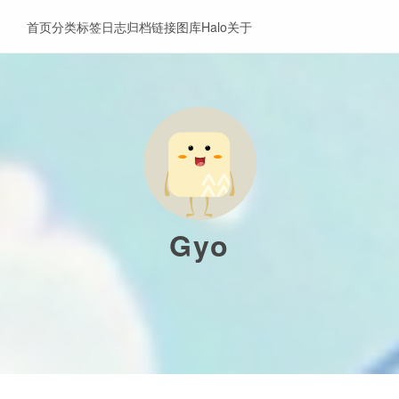
首页
分类
标签
日志
归档
链接
图库
Halo
关于
Gyo