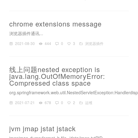
chrome extensions message
浏览器插件通讯...
2021-08-30
444
0
3
浏览器插件
线上问题nested exception is
java.lang.OutOfMemoryError:
Compressed class space
org.springframework.web.util.NestedServletException:Handlerdis
2021-07-21
678
0
2
运维
jvm jmap jstat jstack