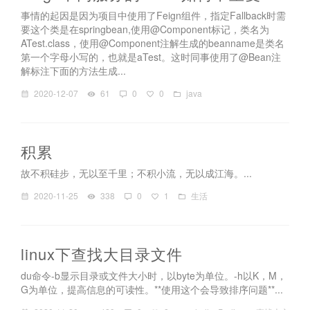
事情的起因是因为项目中使用了Feign组件，指定Fallback时需
要这个类是在springbean,使用@Component标记，类名为
ATest.class，使用@Component注解生成的beanname是类名
第一个字母小写的，也就是aTest。这时同事使用了@Bean注
解标注下面的方法生成...
2020-12-07
61
0
0
java
积累
故不积硅步，无以至千里；不积小流，无以成江海。...
2020-11-25
338
0
1
生活
linux下查找大目录文件
du命令-b显示目录或文件大小时，以byte为单位。-h以K，M，
G为单位，提高信息的可读性。**使用这个会导致排序问题**...