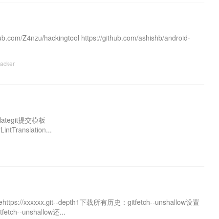
nzu/hackingtool https://github.com/ashishb/android-
acker
mplategit提交模板
ntTranslation...
//xxxxxx.git--depth1下载所有历史：gitfetch--unshallow设置
fetch--unshallow还...