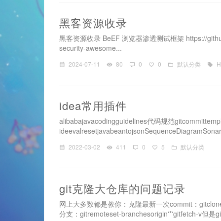
黑客资源收录
黑客资源收录 BeEF 浏览器渗透测试框架 https://github.com/Z4
security-awesome...
2024-07-11
80
0
0
默认分类
H
idea常用插件
alibabajavacodingguidelines代码规范gitcommitte
ideevalresetjavabeantojsonSequenceDiagramSonarLi
2022-03-02
411
0
5
默认分类
git克隆大仓库的问题记录
网上大多数都是教你：克隆最新一次commit：gitclonehttps:
分支：gitremoteset-branchesorigin'*'gitfetch-v但是git