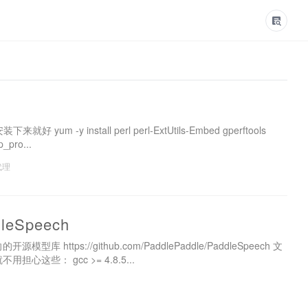
um -y install perl perl-ExtUtils-Embed gperftools
p_pro...
代理
Speech
源模型库 https://github.com/PaddlePaddle/PaddleSpeech 文
担心这些： gcc >= 4.8.5...